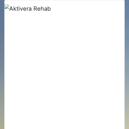
Kiropraktik &
Rehab!
Vi finns i Danderyd och i Sollentuna.
Hos oss möter du kompetenta Kiropraktorer,
Fysioterapeuter/Sjukgymnaster, Dietister,
Handterapeuter, Lymfterapeuter och
Arbetsterapeuter. Vi har flera behandlare som är
duktiga inom Kvinnohälsa.
Besök oss på våra fina mottagningar eller digitalt
via videobesök. Har du svårt att ta dig till oss
gör vi hembesök. Vi provar även ut och
förskriver hjälpmedel.
Boka enkelt via knappen "Boka Online" längst
upp på sidan. Du når oss även på tel. 08-630 09
90.