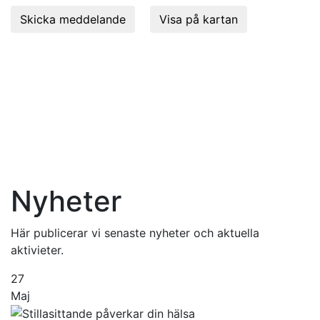
Skicka meddelande
Visa på kartan
Se din tid, Boka, Omboka och Avboka enklast via
knappen "Boka online" längst upp på sidan.Vill du boka
tid för hembesök, bokar du via tel 08-630 09 90. Det
går INTE att boka/omboka via kontaktförmulären eller
info@aktiverarehab.se.
Avbokning sker senast 24 timmar innan bokad tid för
att undvika debitering(400kr).
Nyheter
Här publicerar vi senaste nyheter och aktuella
aktivieter.
27
Maj