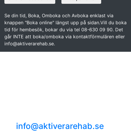
Se din tid, Boka, Omboka och Avboka enklast via
knappen "Boka online" längst upp på sidan.Vill du boka
tid för hembesök, bokar du via tel 08-630 09 90. Det
går INTE att boka/omboka via kontaktförmulären eller
info@aktiverarehab.se.
Mottagning
Danderyd
Tel. 08-630 09 90
Svärdvägen 7 c, 182 33
Danderyd
info@aktiverarehab.se