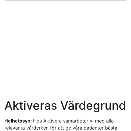
Symptomguide
Klicka på ett besvär eller område här nedan för att
läsa mer:
Smärtor i bröstryggen
Yrsel
Huvudvärk
Migrän
Axelsmärtor
Ischias
Höftsmärtor och
Höftartros
Smärtor från foten
och ankeln
Knä
Knäkontroll
Aktiveras Värdegrund
Helhetssyn:
Hos Aktivera samarbetar vi med alla
relevanta vårdyrken för att ge våra patienter bästa