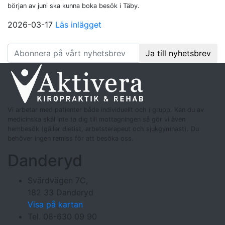
början av juni ska kunna boka besök i Täby.
2026-03-17
Läs inlägget
Följ oss
på facebook
:
Ja till nyhetsbrev
Vi arbetar med patienter både individuellt och i grupp. Kan du av
medicinska skäl inte ta dig till mottagningen så gör vi även
hembesök (gäller dietist, arbetsterapeut och sjukgymnast). Du
behöver ingen remiss för att besöka oss.
Danderyd
Svärdvägen 7C,
182 33 Danderyd
Visa på kartan
Tel. 08-630 09 90