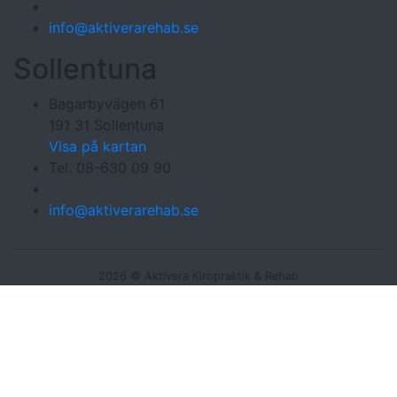
info@aktiverarehab.se
Sollentuna
Bagarbyvägen 61
191 31 Sollentuna
Visa på kartan
Tel. 08-630 09 90
info@aktiverarehab.se
2026 © Aktivera Kiropraktik & Rehab